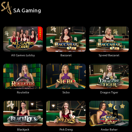
SA Gaming
All Games Lobby
Baccarat
Speed Baccarat
Roulette
Sicbo
Dragon Tiger
Blackjack
Pok Deng
Andar Bahar