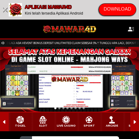
APLIKASI MAWAR4D
DOWNLOAD
x
Kini telah tersedia Aplikasi Android
PENARIKAN BERHASIL
mi***m Telah Melakukan WD Sebesar IDR
7.800.000
AGI ADA VEVENT BONUS DEPOSIT UNLITMITED CLAIM SEBESAR 5% !! TUNGGU APA LAGI, DEPOSIT SEKARAN
TOGEL
SLOT
LIVE CASINO
SPORT
ARCADE
SABU